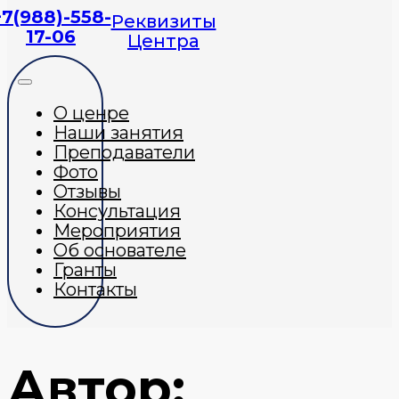
+7(988)-558-
Реквизиты
17-06
Центра
О ценре
Наши занятия
Преподаватели
Фото
Отзывы
Консультация
Мероприятия
Об основателе
Гранты
Контакты
Автор: