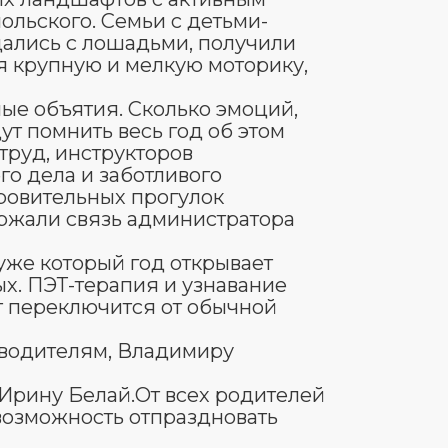
льского. Семьи с детьми-
щались с лошадьми, получили
я крупную и мелкую моторику,
ые объятия. Сколько эмоций,
ут помнить весь год об этом
труд, инструкторов
го дела и заботливого
ровительных прогулок
ержали связь администратора
уже который год открывает
х. ПЭТ-терапия и узнавание
т переключится от обычной
оводителям, Владимиру
Ирину Белай.От всех родителей
 возможность отпраздновать