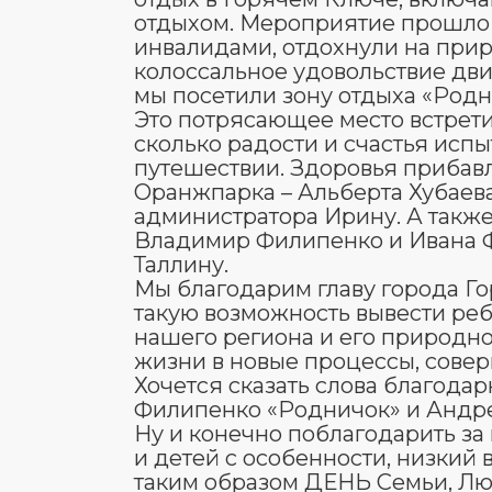
отдыхом. Мероприятие прошло 
инвалидами, отдохнули на при
колоссальное удовольствие дв
мы посетили зону отдыха «Родн
Это потрясающее место встрети
сколько радости и счастья исп
путешествии. Здоровья прибавля
Оранжпарка – Альберта Хубаева
администратора Ирину. А такж
Владимир Филипенко и Ивана Ф
Таллину.
Мы благодарим главу города Го
такую возможность вывести реб
нашего региона и его природн
жизни в новые процессы, сове
Хочется сказать слова благода
Филипенко «Родничок» и Андр
Ну и конечно поблагодарить з
и детей с особенности, низкий
таким образом ДЕНЬ Семьи, Лю