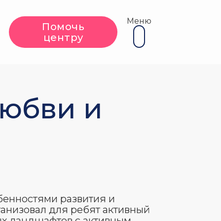
Меню
Помочь
центру
Любви и
бенностями развития и
анизовал для ребят активный
х ландшафтов с активным