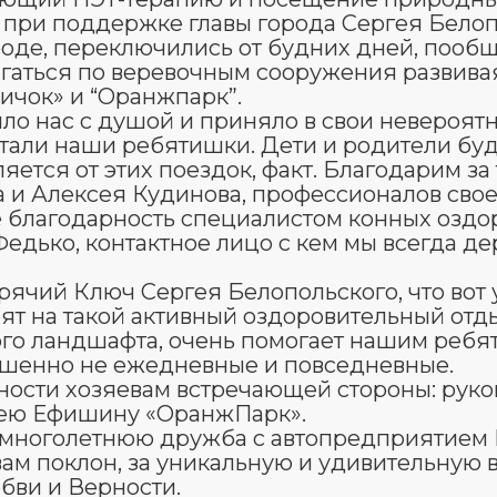
при поддержке главы города Сергея Белопо
роде, переключились от будних дней, пооб
игаться по веревочным сооружения развива
ичок» и “Оранжпарк”.
ло нас с душой и приняло в свои невероятн
ытали наши ребятишки. Дети и родители буд
ется от этих поездок, факт. Благодарим за 
 и Алексея Кудинова, профессионалов свое
е благодарность специалистом конных оздо
едько, контактное лицо с кем мы всегда д
рячий Ключ Сергея Белопольского, что вот 
ят на такой активный оздоровительный отды
ого ландшафта, очень помогает нашим ребя
ршенно не ежедневные и повседневные.
рности хозяевам встречающей стороны: рук
ею Ефишину «ОранжПарк».
а многолетнюю дружба с автопредприятием 
 вам поклон, за уникальную и удивительную
бви и Верности.