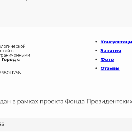
Консультац
ологической
Занятия
етей с
ограниченными
Фото
 Город с
Отзывы
368011758
здан в рамках проекта Фонда Президентских
26