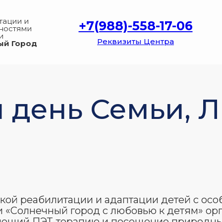
тации и
+7(988)-558-17-06
нностями
и
Реквизиты Центра
ый Город
 день Семьи, 
кой реабилитации и адаптации детей с осо
«Солнечный город с любовью к детям» орг
чающий ПЭТ-терапию и посещение природны